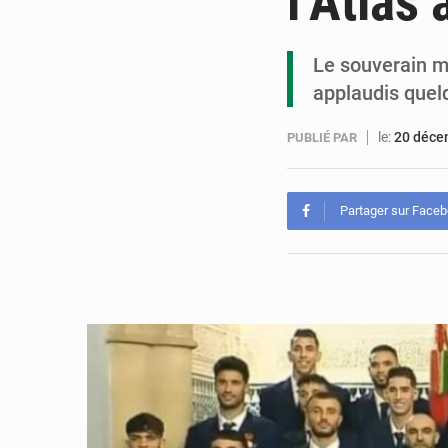
l’Atlas
Le souverain ma
applaudis quel
le:
20 déce
PUBLIÉ PAR
Partager sur Face