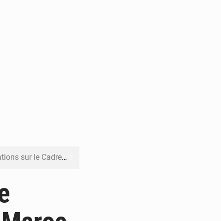
re budgétaire 2027-2029
 sa résilience climatique
e
veraineté alimentaire