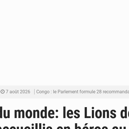
7 août 2026
Congo : le Parlement formule 28 recommandations sur le Cad
7 août 2026
Congo : Brazzaville se dote d’un plan d’action pour renforcer
u monde: les Lions d
7 août 2026
Congo : la Grande foire agricole pour renforcer la sou