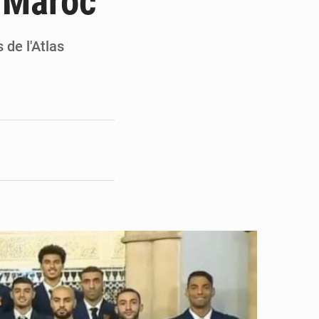
u Maroc
en faveur de la jeunesse
its forestiers non ligneux
 de l'Atlas