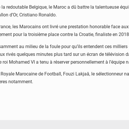
e la redoutable Belgique, le Maroc a dû battre la talentueuse équ
llon d’Or, Cristiano Ronaldo.
 France, les Marocains ont livré une prestation honorable face a
ment pour la troisième place contre la Croatie, finaliste en 2018
amment au milieu de la foule pour qu’ils entendent ces milliers 
ux rivés quelques minutes plus tard sur un écran de télévision da
e roi Mohamed VI a tenu à réserver personnellement à l’équipe n
Royale Marocaine de Football, Fouzi Lakjaâ, le sélectionneur nati
meres notamment.