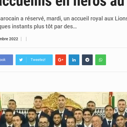
 accueillis en héros a
7 août 2026
Congo-RDC : Brazzaville et Kinshasa renforcent leur coopération 
6 août 2026
Le Congo se dote d’un programme national pour valoriser les produ
rocain a réservé, mardi, un accueil royal aux Lions
ques instants plus tôt par des…
mbre 2022
book
Tweetez!