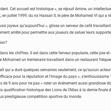
dent. Cet accueil est historique », se réjouit Amine, un intellec
 en juillet 1999, du roi Hassan II, le père de Mohamed VI qui a 
 aussi joyeux qu’aujourd’hui », glisse un serveur de café travail
vement arrêté pour permettre aux joueurs de saluer leurs supporte
lion?
dans les chiffres. Il est dans cette ferveur populaire, cette joie
ste Mohamed un trentenaire travaillant dans un restaurant fréque
all qui a duré quelques semaines seulement, ce qu’aucun acteur d
r efficace pour la réputation et l’image du pays », s’enthousiasm
ls de 9 ans pour ne pas « rater un événement aussi grandiose d
a qualification historique des Lions de l’Atlas à la demie finale 
plus prestigieuse compétition sportive du monde.