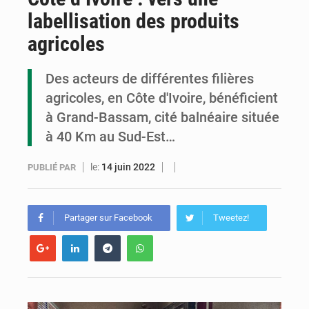
labellisation des produits
Cémac : la Commission présente à Denis Sassou N’Guesso sa feuille de route
agricoles
Assassinat de l’entrepreneur sportif Vally Amisi : le principal suspect arrêté à Brazzaville
Des acteurs de différentes filières
Compétitions africaines : la CAF ferme la porte à l’AC Léopards et à l’AS Otohô
agricoles, en Côte d'Ivoire, bénéficient
à Grand-Bassam, cité balnéaire située
à 40 Km au Sud-Est…
le:
14 juin 2022
PUBLIÉ PAR
Partager sur Facebook
Tweetez!