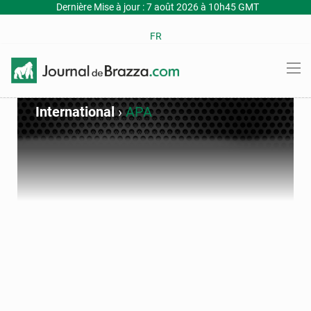
Dernière Mise à jour : 7 août 2026 à 10h45 GMT
FR
International
›
APA