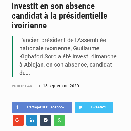
investit en son absence
Congo : la Grande foire agricole pour renforcer la souveraineté alimentaire
candidat à la présidentielle
Congo-RDC : Brazzaville et Kinshasa renforcent leur coopération en faveur de la jeunesse
ivoirienne
Le Congo se dote d’un programme national pour valoriser les produits forestiers non ligneux
L'ancien président de l'Assemblée
nationale ivoirienne, Guillaume
Kigbafori Soro a été investi dimanche
à Abidjan, en son absence, candidat
du…
le:
13 septembre 2020
PUBLIÉ PAR
Partager sur Facebook
Tweetez!