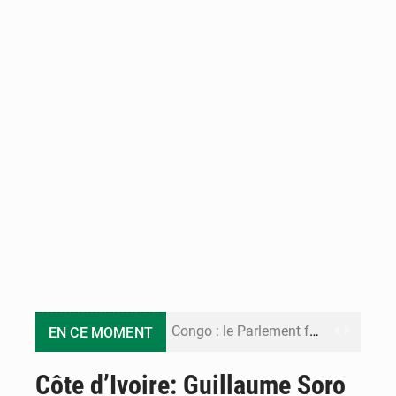
Congo : le Parlement formule 28 recommandations sur le Cadre budgétaire 2027-2029
EN CE MOMENT
Congo : Brazzaville se dote d’un plan d’action pour renforcer sa résilience climatique
Côte d’Ivoire: Guillaume Soro