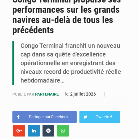
performances sur les grands
Cémac : la Commission présente à Denis Sassou N’Guesso sa feuille de route
navires au-delà de tous les
Assassinat de l’entrepreneur sportif Vally Amisi : le principal suspect arrêté à Brazzaville
précédents
Compétitions africaines : la CAF ferme la porte à l’AC Léopards et à l’AS Otohô
Congo Terminal franchit un nouveau
cap dans sa quête d'excellence
opérationnelle en enregistrant des
niveaux record de productivité réelle
hebdomadaire…
le:
2 juillet 2026
PUBLIÉ PAR
PARTENAIRE
Partager sur Facebook
Tweetez!