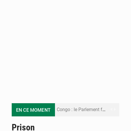
Congo : le Parlement formule 28 recommandations sur le Cadre budgétaire 2027-2029
EN CE MOMENT
Congo : Brazzaville se dote d’un plan d’action pour renforcer sa résilience climatique
Prison