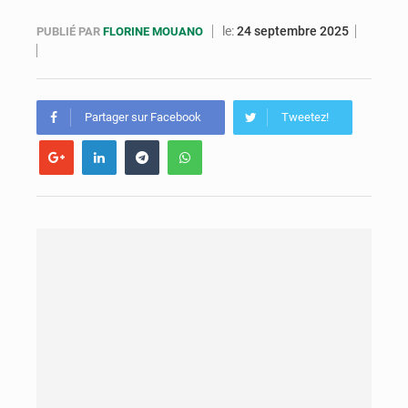
Congo : la Grande foire agricole pour renforcer la souveraineté alimentaire
le:
24 septembre 2025
PUBLIÉ PAR
FLORINE MOUANO
Congo-RDC : Brazzaville et Kinshasa renforcent leur coopération en faveur de la jeunesse
Le Congo se dote d’un programme national pour valoriser les produits forestiers non ligneux
Partager sur Facebook
Tweetez!