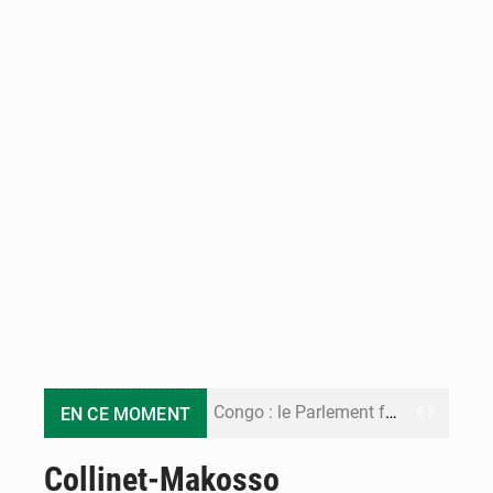
Congo : le Parlement formule 28 recommandations sur le Cadre budgétaire 2027-2029
EN CE MOMENT
Congo : Brazzaville se dote d’un plan d’action pour renforcer sa résilience climatique
Collinet-Makosso