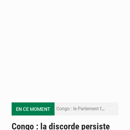
Congo : le Parlement formule 28 recommandations sur le Cadre budgétaire 2027-2029
EN CE MOMENT
Congo : Brazzaville se dote d’un plan d’action pour renforcer sa résilience climatique
Congo : la discorde persiste