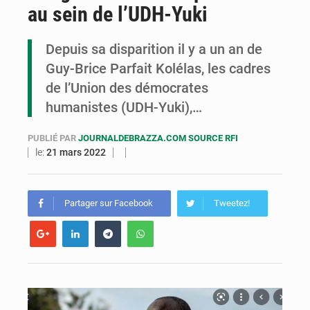
au sein de l’UDH-Yuki
Congo : la Grande foire agricole pour renforcer la souveraineté alimentaire
Congo-RDC : Brazzaville et Kinshasa renforcent leur coopération en faveur de la jeunesse
Depuis sa disparition il y a un an de
Guy-Brice Parfait Kolélas, les cadres
Le Congo se dote d’un programme national pour valoriser les produits forestiers non ligneux
de l’Union des démocrates
humanistes (UDH-Yuki),…
PUBLIÉ PAR
JOURNALDEBRAZZA.COM SOURCE RFI
le:
21 mars 2022
Partager sur Facebook
Tweetez!