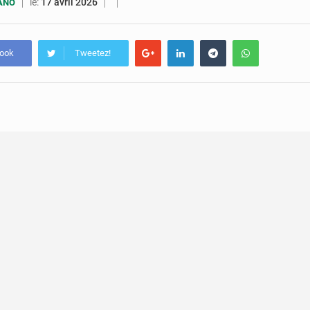
5 août 2026
Compétitions africaines : la CAF ferme la porte à l’AC Lé
le:
17 avril 2026
UANO
4 août 2026
Congo : l’UDSN célèbre 393 nouveaux diplômés et mise sur l
book
Tweetez!