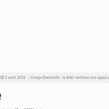
5 août 2026
Congo-Électricité : la BAD renforce son appui pour accélé
5 août 2026
Cémac : la Commission présente à Denis Sassou N’Guess
e
5 août 2026
Assassinat de l’entrepreneur sportif Vally Amisi : le principal sus