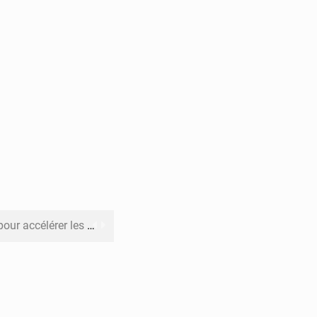
rer les investissements
o sa feuille de route
pect arrêté à Brazzaville