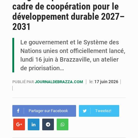
cadre de coopération pour le
Congo : la Grande foire agricole pour renforcer la souveraineté alimentaire
développement durable 2027–
Congo-RDC : Brazzaville et Kinshasa renforcent leur coopération en faveur de la jeunesse
2031
Le Congo se dote d’un programme national pour valoriser les produits forestiers non ligneux
Le gouvernement et le Système des
Nations unies ont officiellement lancé,
lundi 16 juin à Brazzaville, un atelier
de priorisation…
le:
17 juin 2026
PUBLIÉ PAR
JOURNALDEBRAZZA.COM
Partager sur Facebook
Tweetez!