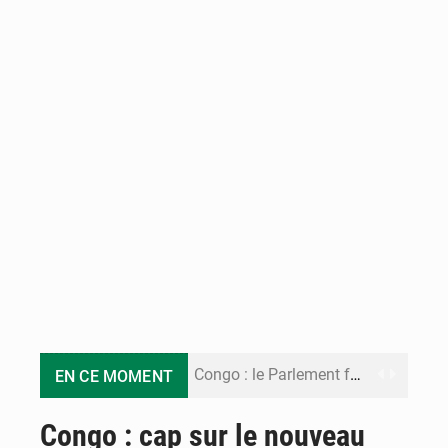
Congo : le Parlement formule 28 recommandations sur le Cadre budgétaire 2027-2029
EN CE MOMENT
Congo : Brazzaville se dote d’un plan d’action pour renforcer sa résilience climatique
Congo : cap sur le nouveau