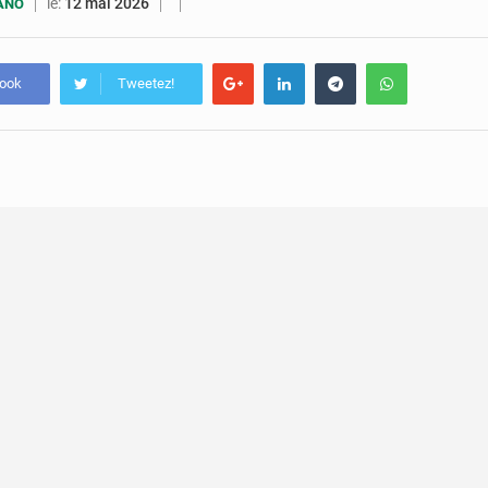
4 août 2026
Congo : l’UDSN célèbre 393 nouveaux diplômés et mise sur l
le:
12 mai 2026
UANO
3 août 2026
Congo : deux nouveaux ambassadeurs présentent leurs
book
Tweetez!