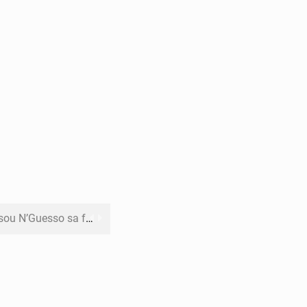
o sa feuille de route
pect arrêté à Brazzaville
opards et à l’AS Otohô