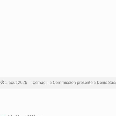
5 août 2026
Cémac : la Commission présente à Denis Sassou N’Guess
5 août 2026
Assassinat de l’entrepreneur sportif Vally Amisi : le principal sus
5 août 2026
Compétitions africaines : la CAF ferme la porte à l’AC Lé