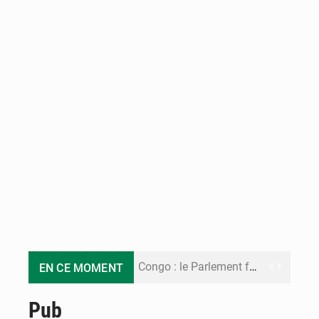
Congo : le Parlement formule 28 recommandations sur le Cadre budgétaire 2027-2029
EN CE MOMENT
Congo : Brazzaville se dote d’un plan d’action pour renforcer sa résilience climatique
Pub