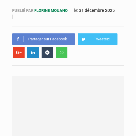
Congo : la Grande foire agricole pour renforcer la souveraineté alimentaire
le:
31 décembre 2025
PUBLIÉ PAR
FLORINE MOUANO
Congo-RDC : Brazzaville et Kinshasa renforcent leur coopération en faveur de la jeunesse
Le Congo se dote d’un programme national pour valoriser les produits forestiers non ligneux
Partager sur Facebook
Tweetez!