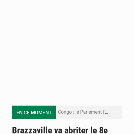
Congo : le Parlement formule 28 recommandations sur le Cadre budgétaire 2027-2029
EN CE MOMENT
Congo : Brazzaville se dote d’un plan d’action pour renforcer sa résilience climatique
Brazzaville va abriter le 8e