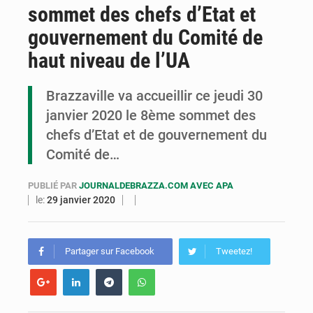
sommet des chefs d’Etat et
Congo : la Grande foire agricole pour renforcer la souveraineté alimentaire
gouvernement du Comité de
Congo-RDC : Brazzaville et Kinshasa renforcent leur coopération en faveur de la jeunesse
haut niveau de l’UA
Le Congo se dote d’un programme national pour valoriser les produits forestiers non ligneux
Brazzaville va accueillir ce jeudi 30
janvier 2020 le 8ème sommet des
chefs d’Etat et de gouvernement du
Comité de…
PUBLIÉ PAR
JOURNALDEBRAZZA.COM AVEC APA
le:
29 janvier 2020
Partager sur Facebook
Tweetez!