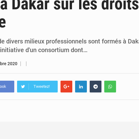
à Dakar sur les droits
7 août 2026
Congo-RDC : Brazzaville et Kinshasa renforcent leur coopération 
e
6 août 2026
Le Congo se dote d’un programme national pour valoriser les produ
e divers milieux professionnels sont formés à Daka
'initiative d'un consortium dont…
bre 2020
book
Tweetez!