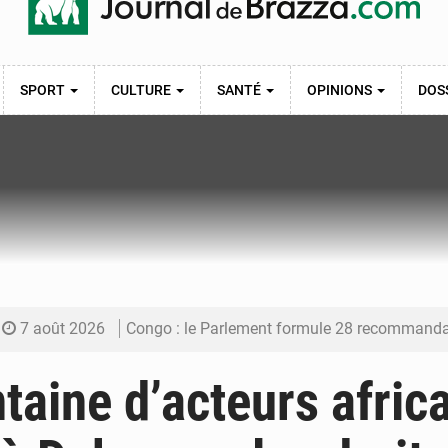
SPORT
CULTURE
SANTÉ
OPINIONS
DOS
7 août 2026
Congo : le Parlement formule 28 recommandations sur le Cad
7 août 2026
Congo : Brazzaville se dote d’un plan d’action pour renforcer
taine d’acteurs afric
7 août 2026
Congo : la Grande foire agricole pour renforcer la sou