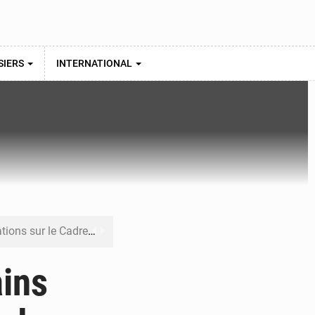
SIERS
INTERNATIONAL
re budgétaire 2027-2029
 sa résilience climatique
ains
veraineté alimentaire