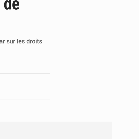
 de
en faveur de la jeunesse
its forestiers non ligneux
r sur les droits