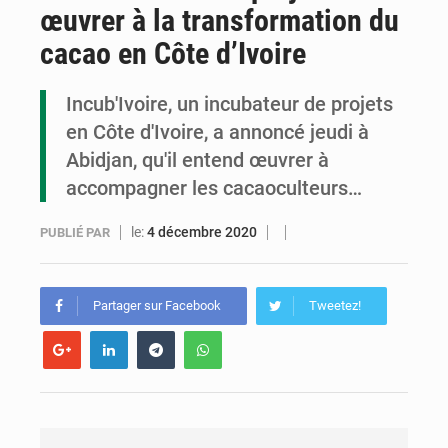
œuvrer à la transformation du
Congo : la Grande foire agricole pour renforcer la souveraineté alimentaire
cacao en Côte d’Ivoire
Congo-RDC : Brazzaville et Kinshasa renforcent leur coopération en faveur de la jeunesse
Incub'Ivoire, un incubateur de projets
Le Congo se dote d’un programme national pour valoriser les produits forestiers non ligneux
en Côte d'Ivoire, a annoncé jeudi à
Abidjan, qu'il entend œuvrer à
accompagner les cacaoculteurs…
le:
4 décembre 2020
PUBLIÉ PAR
Partager sur Facebook
Tweetez!