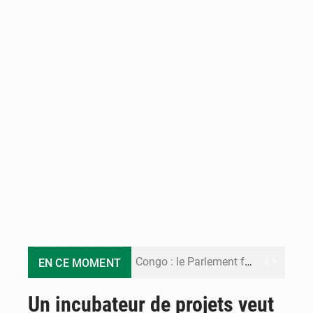
Congo : le Parlement formule 28 recommandations sur le Cadre budgétaire 2027-2029
EN CE MOMENT
Congo : Brazzaville se dote d’un plan d’action pour renforcer sa résilience climatique
Un incubateur de projets veut