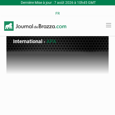
Dernière Mise à jour : 7 août 2026 à 10h45 GMT
FR
International
›
APA