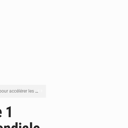
rer les investissements
o sa feuille de route
e 1
pect arrêté à Brazzaville