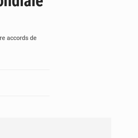
ondiale
opards et à l’AS Otohô
’excellence académique
re accords de