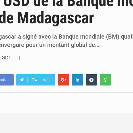
d USD de la Banque m
5 août 2026
Compétitions africaines : la CAF ferme la porte à l’AC Lé
 de Madagascar
4 août 2026
Congo : l’UDSN célèbre 393 nouveaux diplômés et mise sur l
gascar a signé avec la Banque mondiale (BM) quat
'envergure pour un montant global de…
et 2021
book
Tweetez!