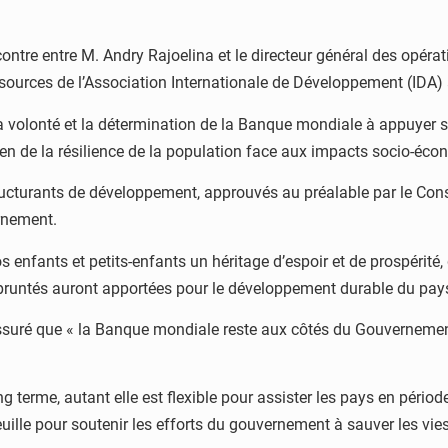
contre entre M. Andry Rajoelina et le directeur général des opér
essources de l’Association Internationale de Développement (IDA) 
é la volonté et la détermination de la Banque mondiale à appuye
n de la résilience de la population face aux impacts socio-éco
structurants de développement, approuvés au préalable par le Con
vernement.
s enfants et petits-enfants un héritage d’espoir et de prospérité, da
mpruntés auront apportées pour le développement durable du pay
ssuré que « la Banque mondiale reste aux côtés du Gouvernemen
me, autant elle est flexible pour assister les pays en période d
uille pour soutenir les efforts du gouvernement à sauver les vies