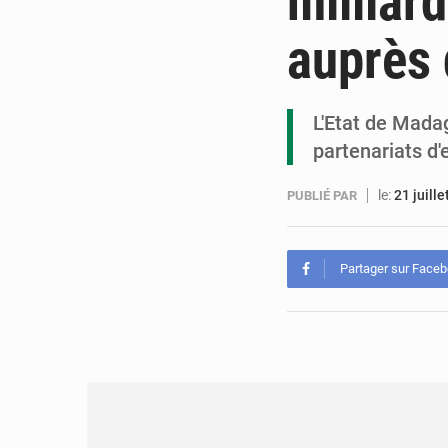
milliar
auprès
L'Etat de Mada
partenariats d
le:
21 juill
PUBLIÉ PAR
Partager sur Face