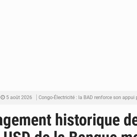
5 août 2026
Congo-Électricité : la BAD renforce son appui pour accélé
5 août 2026
Cémac : la Commission présente à Denis Sassou N’Guess
gement historique d
5 août 2026
Assassinat de l’entrepreneur sportif Vally Amisi : le principal sus