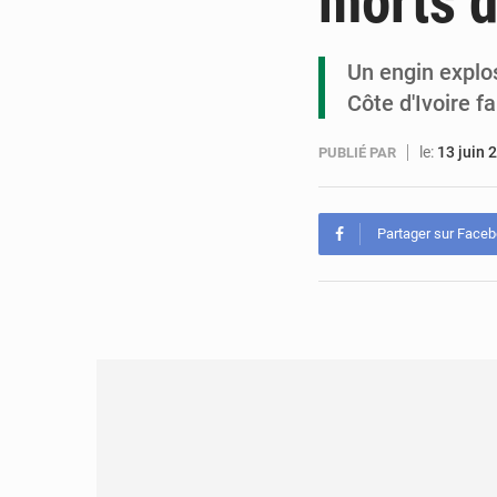
morts d
Un engin explos
Côte d'Ivoire f
le:
13 juin 
PUBLIÉ PAR
Partager sur Face