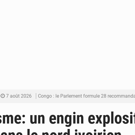
7 août 2026
Congo : le Parlement formule 28 recommandations sur le Cad
7 août 2026
Congo : Brazzaville se dote d’un plan d’action pour renforcer
sme: un engin explosif
7 août 2026
Congo : la Grande foire agricole pour renforcer la sou