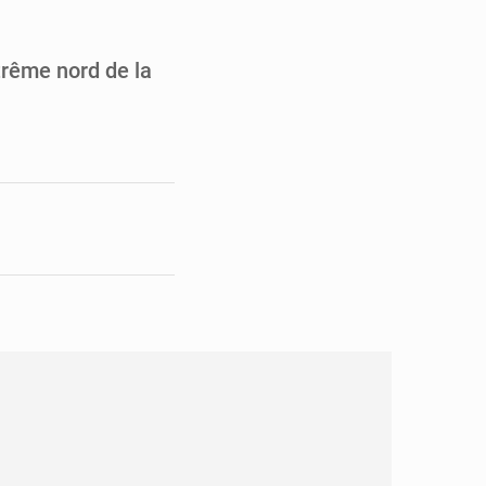
en faveur de la jeunesse
its forestiers non ligneux
xtrême nord de la