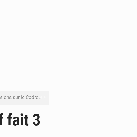
re budgétaire 2027-2029
 sa résilience climatique
 fait 3
veraineté alimentaire