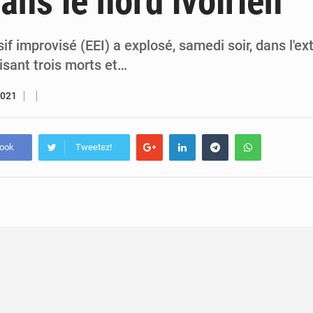
ans le nord ivoirien
7 août 2026
Congo-RDC : Brazzaville et Kinshasa renforcent leur coopération 
6 août 2026
Le Congo se dote d’un programme national pour valoriser les produ
if improvisé (EEI) a explosé, samedi soir, dans l'e
aisant trois morts et…
2021
book
Tweetez!