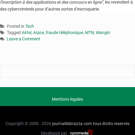
l’inscription à des applications et des concours en ligne”
, les revendent à
des cybercriminels pour d’autres sortes d’escroquerie.
Posted in
Tech
Tagged
Airtel
,
Arpce
,
fraude téléphonique
,
MTN
,
Wangiri
Leave a Comment
on
Congo-
Téléphonie
mobile
:
l’ARPCE
alerte
sur
une
Mentions legales
fraude
aux
appels
manqués
Copyright © 2008 - 2026
journaldebrazza.com
tous droits reservés
Développé par