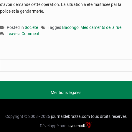
d’avoir demandé cette opération. La situation a été maîtrisée par la
police et la gendarmerie.
Posted in
Société
Tagged
Bacongo
,
Médicaments de la rue
Leave a Comment
on
Congo
:
une
opération
de
lutte
contre
les
Mentions legales
médicaments
de
la
rue
Copyright © 2008 - 2026
journaldebrazza.com
tous droits reservés
lancée
Développé par
à