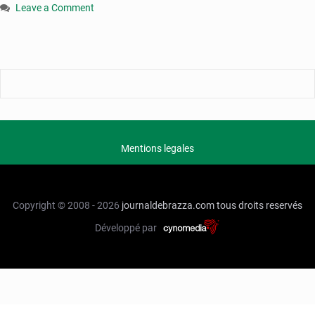
Leave a Comment
on
Pierre
Delmas
Pené
n’est
plus
Mentions legales
Copyright © 2008 - 2026
journaldebrazza.com
tous droits reservés
Développé par