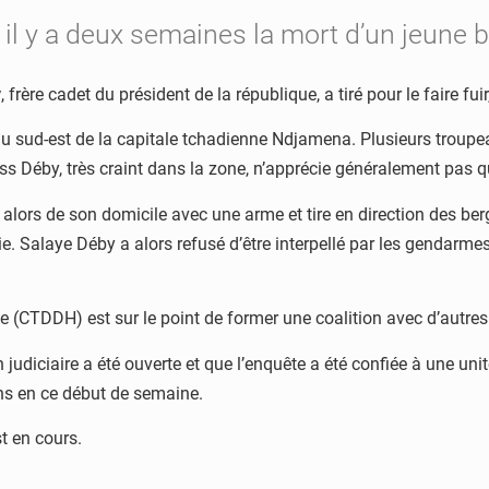
il y a deux semaines la mort d’un jeune b
y
, frère cadet du président de la république, a tiré pour le faire fui
s au sud-est de la capitale tchadienne Ndjamena. Plusieurs trou
ss Déby, très craint dans la zone, n’apprécie généralement pas qu
ors de son domicile avec une arme et tire en direction des berge
e. Salaye Déby a alors refusé d’être interpellé par les gendarme
(CTDDH) est sur le point de former une coalition avec d’autres o
n judiciaire a été ouverte et que l’enquête a été confiée à une un
ons en ce début de semaine.
t en cours.