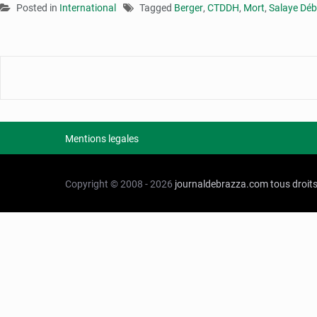
Posted in
International
Tagged
Berger
,
CTDDH
,
Mort
,
Salaye Dé
Mentions legales
Copyright © 2008 - 2026
journaldebrazza.com
tous droit