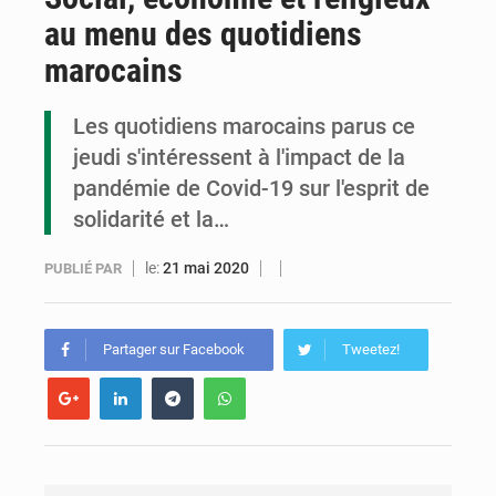
au menu des quotidiens
Cémac : la Commission présente à Denis Sassou N’Guesso sa feuille de route
marocains
Assassinat de l’entrepreneur sportif Vally Amisi : le principal suspect arrêté à Brazzaville
Les quotidiens marocains parus ce
Compétitions africaines : la CAF ferme la porte à l’AC Léopards et à l’AS Otohô
jeudi s'intéressent à l'impact de la
pandémie de Covid-19 sur l'esprit de
solidarité et la…
le:
21 mai 2020
PUBLIÉ PAR
Partager sur Facebook
Tweetez!