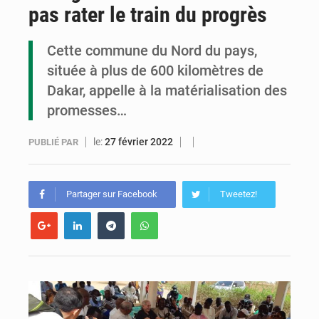
pas rater le train du progrès
Congo : la Grande foire agricole pour renforcer la souveraineté alimentaire
Congo-RDC : Brazzaville et Kinshasa renforcent leur coopération en faveur de la jeunesse
Cette commune du Nord du pays,
située à plus de 600 kilomètres de
Le Congo se dote d’un programme national pour valoriser les produits forestiers non ligneux
Dakar, appelle à la matérialisation des
promesses…
le:
27 février 2022
PUBLIÉ PAR
Partager sur Facebook
Tweetez!