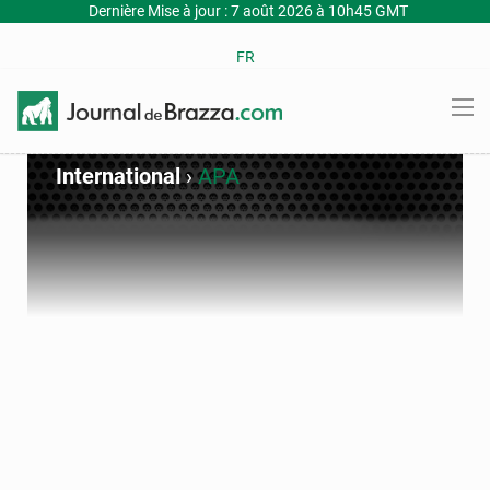
Dernière Mise à jour : 7 août 2026 à 10h45 GMT
FR
International
›
APA