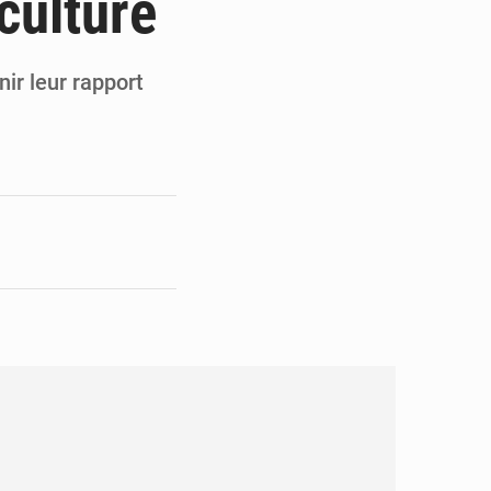
culture
en faveur de la jeunesse
its forestiers non ligneux
nir leur rapport