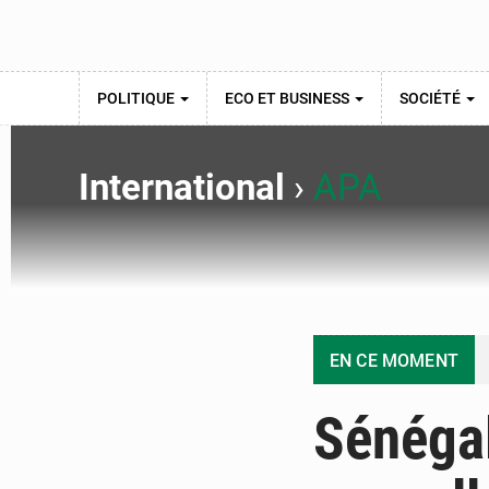
POLITIQUE
ECO ET BUSINESS
SOCIÉTÉ
International
›
APA
EN CE MOMENT
Sénégal