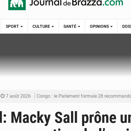
SPORT
CULTURE
SANTÉ
OPINIONS
DOS
7 août 2026
Congo : le Parlement formule 28 recommandations sur le Cad
7 août 2026
Congo : Brazzaville se dote d’un plan d’action pour renforcer
: Macky Sall prône u
7 août 2026
Congo : la Grande foire agricole pour renforcer la sou