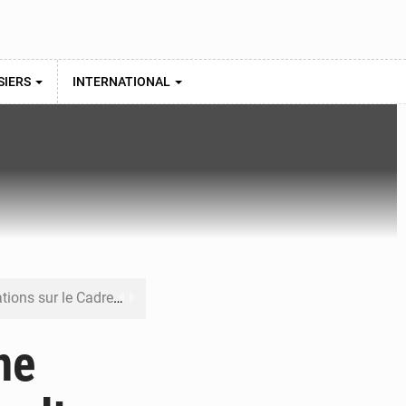
SIERS
INTERNATIONAL
re budgétaire 2027-2029
 sa résilience climatique
ne
veraineté alimentaire