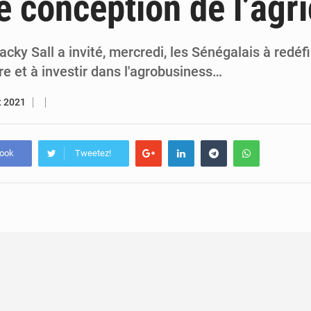
e conception de l’agri
7 août 2026
Congo-RDC : Brazzaville et Kinshasa renforcent leur coopération 
6 août 2026
Le Congo se dote d’un programme national pour valoriser les produ
cky Sall a invité, mercredi, les Sénégalais à redéfi
ure et à investir dans l'agrobusiness…
et 2021
book
Tweetez!