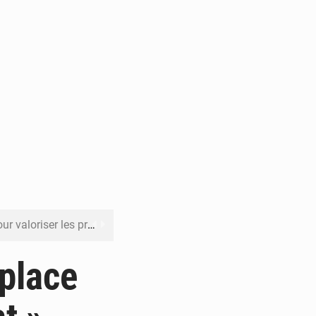
its forestiers non ligneux
rer les investissements
 place
o sa feuille de route