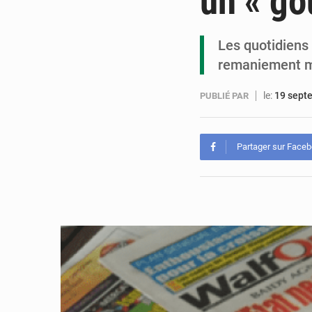
un « g
Les quotidiens 
remaniement mi
le:
19 sept
PUBLIÉ PAR
Partager sur Face