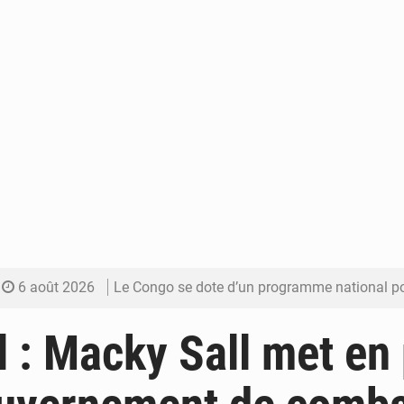
6 août 2026
Le Congo se dote d’un programme national pour valoriser les produ
5 août 2026
Congo-Électricité : la BAD renforce son appui pour accélé
 : Macky Sall met en
5 août 2026
Cémac : la Commission présente à Denis Sassou N’Guess