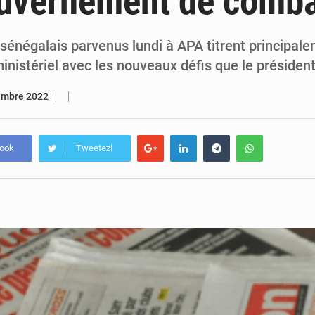
ouvernement de comba
5 août 2026
Assassinat de l’entrepreneur sportif Vally Amisi : le principal sus
5 août 2026
Compétitions africaines : la CAF ferme la porte à l’AC Lé
sénégalais parvenus lundi à APA titrent principale
nistériel avec les nouveaux défis que le présiden
embre 2022
book
Tweetez!