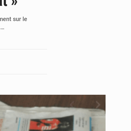
t »
pect arrêté à Brazzaville
opards et à l’AS Otohô
ment sur le
t…