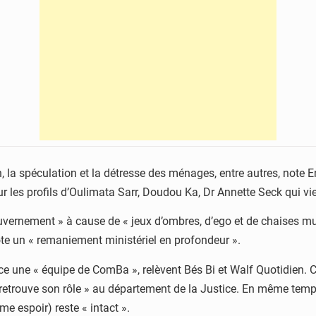
on, la spéculation et la détresse des ménages, entre autres, not
sur les profils d’Oulimata Sarr, Doudou Ka, Dr Annette Seck qui
vernement » à cause de « jeux d’ombres, d’ego et de chaises musi
ote un « remaniement ministériel en profondeur ».
ce une « équipe de ComBa », relèvent Bés Bi et Walf Quotidien.
retrouve son rôle » au département de la Justice. En même temps,
 espoir) reste « intact ».