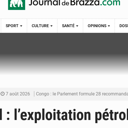
SPORT
CULTURE
SANTÉ
OPINIONS
DOS
7 août 2026
Congo : le Parlement formule 28 recommandations sur le Cad
7 août 2026
Congo : Brazzaville se dote d’un plan d’action pour renforcer
: l’exploitation pétro
7 août 2026
Congo : la Grande foire agricole pour renforcer la sou