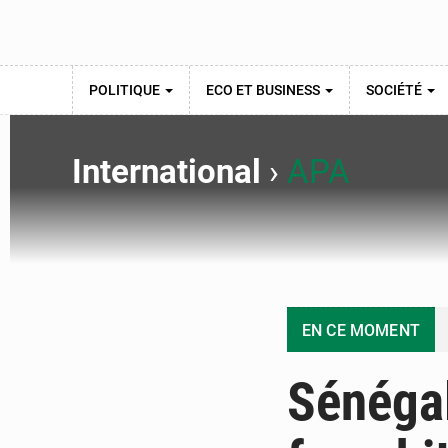
POLITIQUE
ECO ET BUSINESS
SOCIÉTÉ
International
›
APA
EN CE MOMENT
Sénégal 