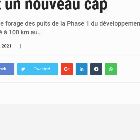
t un nouveau cap
7 août 2026
Congo-RDC : Brazzaville et Kinshasa renforcent leur coopération 
6 août 2026
Le Congo se dote d’un programme national pour valoriser les produ
 forage des puits de la Phase 1 du développeme
é à 100 km au…
et 2021
book
Tweetez!