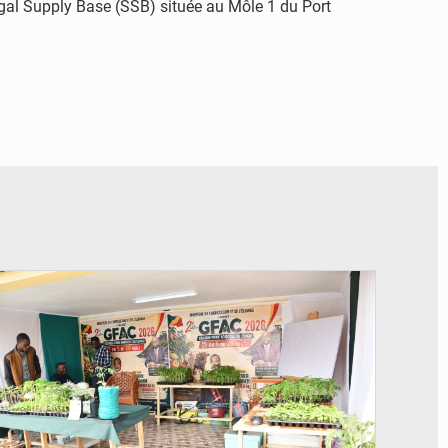
negal Supply Base (SSB) située au Môle 1 du Port
© DR