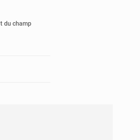
en faveur de la jeunesse
its forestiers non ligneux
nt du champ