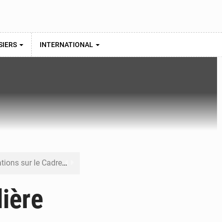
SIERS
INTERNATIONAL
re budgétaire 2027-2029
 sa résilience climatique
lière
veraineté alimentaire