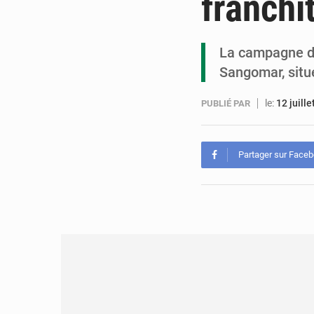
franchi
La campagne de
Sangomar, situ
le:
12 juill
PUBLIÉ PAR
Partager sur Face