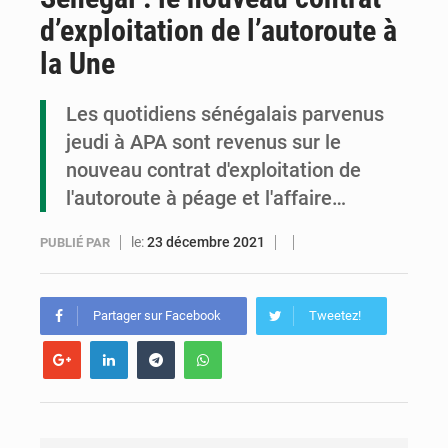
d’exploitation de l’autoroute à
Cémac : la Commission présente à Denis Sassou N’Guesso sa feuille de route
la Une
Assassinat de l’entrepreneur sportif Vally Amisi : le principal suspect arrêté à Brazzaville
Les quotidiens sénégalais parvenus
Compétitions africaines : la CAF ferme la porte à l’AC Léopards et à l’AS Otohô
jeudi à APA sont revenus sur le
nouveau contrat d'exploitation de
l'autoroute à péage et l'affaire…
le:
23 décembre 2021
PUBLIÉ PAR
Partager sur Facebook
Tweetez!