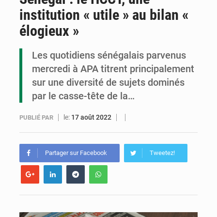
institution « utile » au bilan «
Cémac : la Commission présente à Denis Sassou N’Guesso sa feuille de route
élogieux »
Assassinat de l’entrepreneur sportif Vally Amisi : le principal suspect arrêté à Brazzaville
Les quotidiens sénégalais parvenus
Compétitions africaines : la CAF ferme la porte à l’AC Léopards et à l’AS Otohô
mercredi à APA titrent principalement
sur une diversité de sujets dominés
par le casse-tête de la…
le:
17 août 2022
PUBLIÉ PAR
Partager sur Facebook
Tweetez!