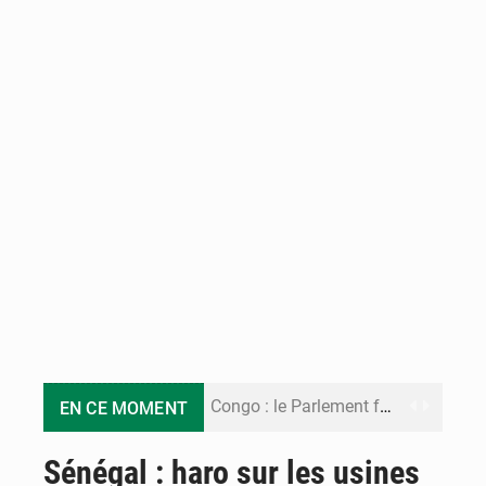
Congo : le Parlement formule 28 recommandations sur le Cadre budgétaire 2027-2029
EN CE MOMENT
Congo : Brazzaville se dote d’un plan d’action pour renforcer sa résilience climatique
Sénégal : haro sur les usines