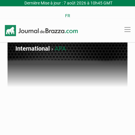
Dernière Mise à jour : 7 août 2026 à 10h45 GMT
FR
International
›
APA