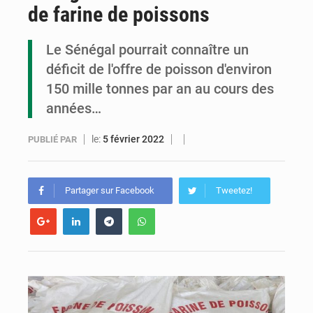
de farine de poissons
Congo : la Grande foire agricole pour renforcer la souveraineté alimentaire
Congo-RDC : Brazzaville et Kinshasa renforcent leur coopération en faveur de la jeunesse
Le Sénégal pourrait connaître un
déficit de l'offre de poisson d'environ
Le Congo se dote d’un programme national pour valoriser les produits forestiers non ligneux
150 mille tonnes par an au cours des
années…
le:
5 février 2022
PUBLIÉ PAR
Partager sur Facebook
Tweetez!