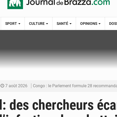
SPORT
CULTURE
SANTÉ
OPINIONS
DOS
7 août 2026
Congo : le Parlement formule 28 recommandations sur le Cad
7 août 2026
Congo : Brazzaville se dote d’un plan d’action pour renforcer
: des chercheurs écar
7 août 2026
Congo : la Grande foire agricole pour renforcer la sou