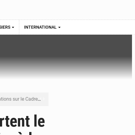
SIERS
INTERNATIONAL
re budgétaire 2027-2029
 sa résilience climatique
tent le
veraineté alimentaire