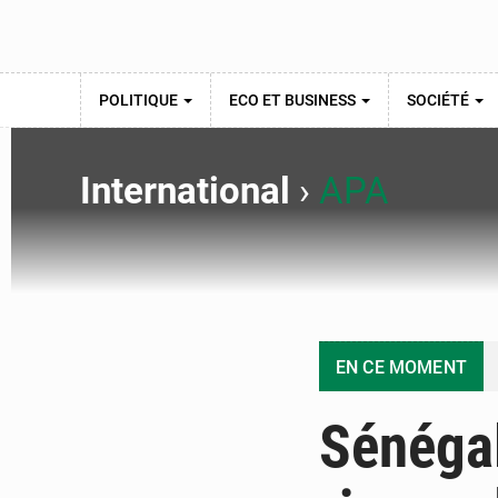
POLITIQUE
ECO ET BUSINESS
SOCIÉTÉ
International
›
APA
EN CE MOMENT
Sénégal