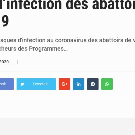
’infection des abattoi
7 août 2026
Congo-RDC : Brazzaville et Kinshasa renforcent leur coopération 
19
6 août 2026
Le Congo se dote d’un programme national pour valoriser les produ
 risques d'infection au coronavirus des abattoirs de
rcheurs des Programmes…
 2020
book
Tweetez!