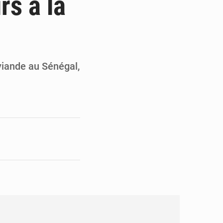
rs à la
en faveur de la jeunesse
its forestiers non ligneux
 viande au Sénégal,