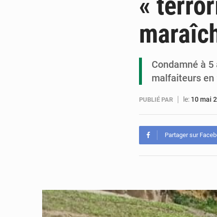
« terro
maraîc
Condamné à 5 a
malfaiteurs en
le:
10 mai 
PUBLIÉ PAR
Partager sur Face