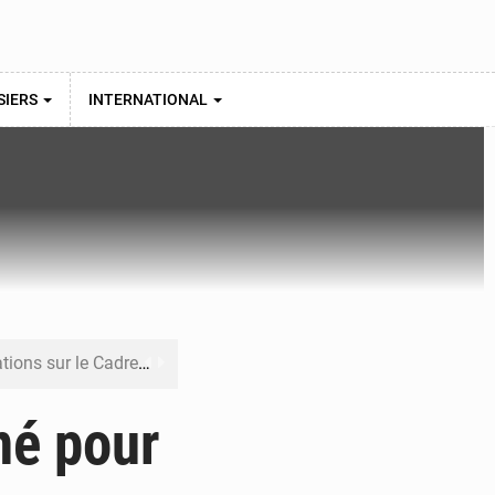
SIERS
INTERNATIONAL
re budgétaire 2027-2029
 sa résilience climatique
né pour
veraineté alimentaire