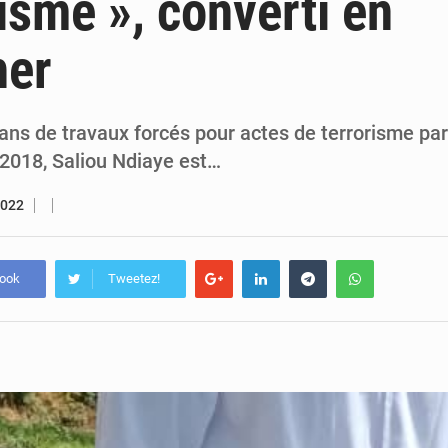
risme », converti en
7 août 2026
Congo-RDC : Brazzaville et Kinshasa renforcent leur coopération 
her
6 août 2026
Le Congo se dote d’un programme national pour valoriser les produ
ns de travaux forcés pour actes de terrorisme par
 2018, Saliou Ndiaye est…
2022
book
Tweetez!