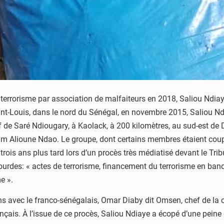
terrorisme par association de malfaiteurs en 2018, Saliou Ndia
t-Louis, dans le nord du Sénégal, en novembre 2015, Saliou Ndia
 de Saré Ndiougary, à Kaolack, à 200 kilomètres, au sud-est de
mam Alioune Ndao. Le groupe, dont certains membres étaient cou
rois ans plus tard lors d’un procès très médiatisé devant le Tr
s lourdes: « actes de terrorisme, financement du terrorisme en ba
e ».
s avec le franco-sénégalais, Omar Diaby dit Omsen, chef de la cé
nçais. À l’issue de ce procès, Saliou Ndiaye a écopé d’une peine 