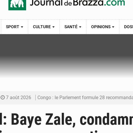
SPORT
CULTURE
SANTÉ
OPINIONS
DOS
7 août 2026
Congo : le Parlement formule 28 recommandations sur le Cad
7 août 2026
Congo : Brazzaville se dote d’un plan d’action pour renforcer
: Baye Zale, condam
7 août 2026
Congo : la Grande foire agricole pour renforcer la sou