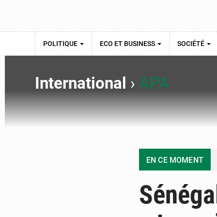
POLITIQUE
ECO ET BUSINESS
SOCIÉTÉ
International
›
APA
EN CE MOMENT
Sénégal