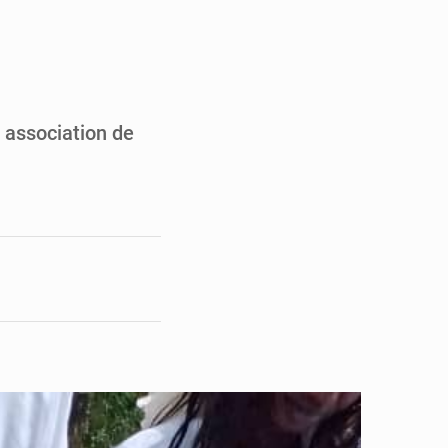
en faveur de la jeunesse
its forestiers non ligneux
 association de