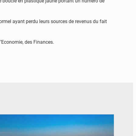
’une boucle en plastique jaune portant un numéro de
rmel ayant perdu leurs sources de revenus du fait
l’Economie, des Finances.
© DR