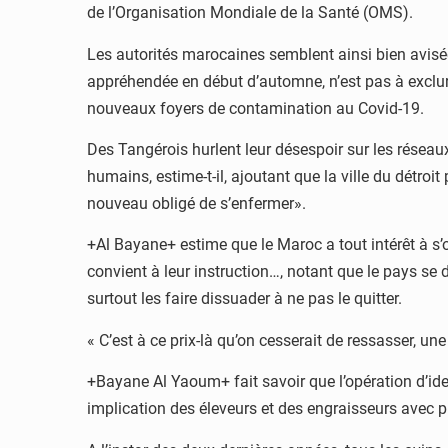
de l’Organisation Mondiale de la Santé (OMS).
Les autorités marocaines semblent ainsi bien avisé
appréhendée en début d’automne, n’est pas à exclure
nouveaux foyers de contamination au Covid-19.
Des Tangérois hurlent leur désespoir sur les réseaux 
humains, estime-t-il, ajoutant que la ville du détroi
nouveau obligé de s’enfermer».
+Al Bayane+ estime que le Maroc a tout intérêt à s’oc
convient à leur instruction…, notant que le pays se de
surtout les faire dissuader à ne pas le quitter.
« C’est à ce prix-là qu’on cesserait de ressasser, une
+Bayane Al Yaoum+ fait savoir que l’opération d’ident
implication des éleveurs et des engraisseurs avec plu