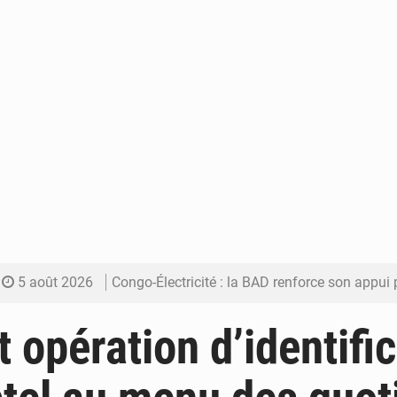
5 août 2026
Congo-Électricité : la BAD renforce son appui pour accélé
5 août 2026
Cémac : la Commission présente à Denis Sassou N’Guess
t opération d’identifi
5 août 2026
Assassinat de l’entrepreneur sportif Vally Amisi : le principal sus