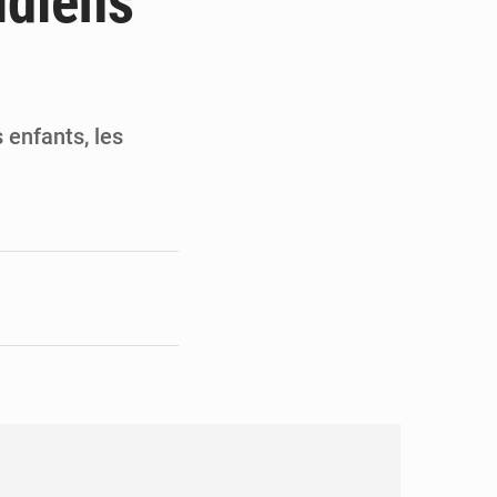
idiens
opards et à l’AS Otohô
’excellence académique
s enfants, les