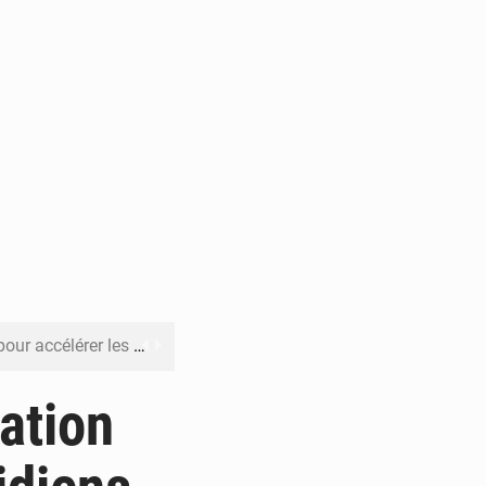
rer les investissements
o sa feuille de route
cation
pect arrêté à Brazzaville