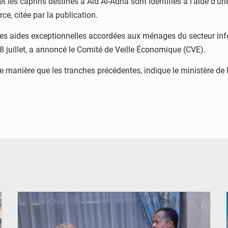
 et les caprins destinés à Aïd Al-Adha sont identifiés à l’aide d
e, citée par la publication.
es aides exceptionnelles accordées aux ménages du secteur info
18 juillet, a annoncé le Comité de Veille Économique (CVE).
 manière que les tranches précédentes, indique le ministère de 
© DR