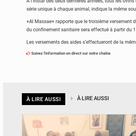
A l’instar des deux dernières années, tous les ovins
série unique à chaque animal, indique la même sourc
+Al Massae+ rapporte que le troisième versement d
du confinement sanitaire sera effectué à partir du 
Les versements des aides s’effectueront de la même
Suivez l'information en direct sur notre chaîne
À LIRE AUSSI
À LIRE AUSSI
© DR