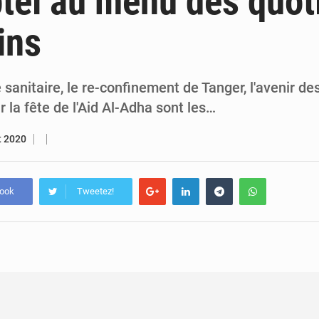
tel au menu des quot
5 août 2026
Compétitions africaines : la CAF ferme la porte à l’AC Lé
ins
4 août 2026
Congo : l’UDSN célèbre 393 nouveaux diplômés et mise sur l
e sanitaire, le re-confinement de Tanger, l'avenir de
r la fête de l'Aid Al-Adha sont les…
et 2020
book
Tweetez!