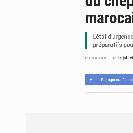
du chep
maroca
L'état d'urgenc
préparatifs pou
le:
14 juill
PUBLIÉ PAR
Partager sur Face