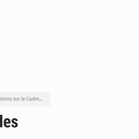
re budgétaire 2027-2029
 sa résilience climatique
des
veraineté alimentaire