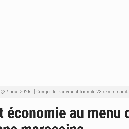
7 août 2026
Congo : le Parlement formule 28 recommandations sur le Cad
7 août 2026
Congo : Brazzaville se dote d’un plan d’action pour renforcer
et économie au menu 
7 août 2026
Congo : la Grande foire agricole pour renforcer la sou