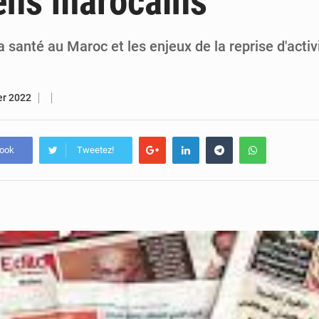
ens marocains
7 août 2026
Congo-RDC : Brazzaville et Kinshasa renforcent leur coopération 
6 août 2026
Le Congo se dote d’un programme national pour valoriser les produ
a santé au Maroc et les enjeux de la reprise d'activi
er 2022
book
Tweetez!