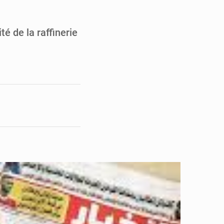
en faveur de la jeunesse
its forestiers non ligneux
té de la raffinerie