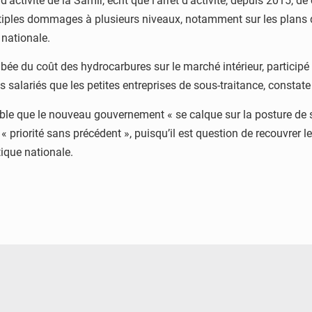
d’activité de la Samir, écrit que l’arrêt d’activité, depuis 2015, 
ltiples dommages à plusieurs niveaux, notamment sur les plans 
 nationale.
flambée du coût des hydrocarbures sur le marché intérieur, partic
 salariés que les petites entreprises de sous-traitance, constate 
sible que le nouveau gouvernement « se calque sur la posture de s
« priorité sans précédent », puisqu’il est question de recouvrer 
tique nationale.
© DR