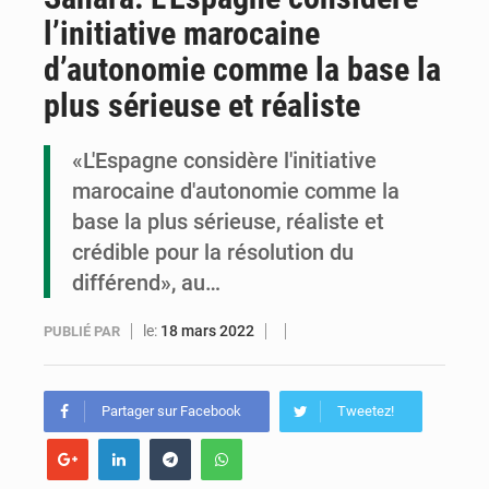
l’initiative marocaine
Cémac : la Commission présente à Denis Sassou N’Guesso sa feuille de route
d’autonomie comme la base la
Assassinat de l’entrepreneur sportif Vally Amisi : le principal suspect arrêté à Brazzaville
plus sérieuse et réaliste
Compétitions africaines : la CAF ferme la porte à l’AC Léopards et à l’AS Otohô
«L'Espagne considère l'initiative
marocaine d'autonomie comme la
base la plus sérieuse, réaliste et
crédible pour la résolution du
différend», au…
le:
18 mars 2022
PUBLIÉ PAR
Partager sur Facebook
Tweetez!