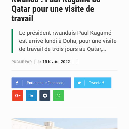
Qatar pour une visite de
Congo : la Grande foire agricole pour renforcer la souveraineté alimentaire
travail
Congo-RDC : Brazzaville et Kinshasa renforcent leur coopération en faveur de la jeunesse
Le président rwandais Paul Kagamé
Le Congo se dote d’un programme national pour valoriser les produits forestiers non ligneux
est arrivé lundi à Doha, pour une visite
de travail de trois jours au Qatar,…
le:
15 février 2022
PUBLIÉ PAR
Partager sur Facebook
Tweetez!