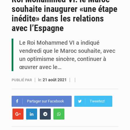
souhaite inaugurer «une étape
Congo : la Grande foire agricole pour renforcer la souveraineté alimentaire
inédite» dans les relations
Congo-RDC : Brazzaville et Kinshasa renforcent leur coopération en faveur de la jeunesse
avec l’Espagne
Le Congo se dote d’un programme national pour valoriser les produits forestiers non ligneux
Le Roi Mohammed VI a indiqué
vendredi que le Maroc souhaite, avec
un optimisme sincère, continuer à
œuvrer avec le…
le:
21 août 2021
PUBLIÉ PAR
Partager sur Facebook
Tweetez!