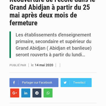
Grand Abidjan à partir du 25
Congo : l’UDSN célèbre 393 nouveaux diplômés et mise sur l’excellence académique
mai après deux mois de
Congo : deux nouveaux ambassadeurs présentent leurs lettres de créance
fermeture
Congo : 45 cas d’hypertension et 33 d’hyperglycémie détectés à Pointe-Noire
Les établissements d'enseignement
primaire, secondaire et supérieur du
Grand Abidjan ( Abidjan et banlieue)
seront rouverts à partir du lundi…
le:
14 mai 2020
PUBLIÉ PAR
Partager sur Facebook
Tweetez!