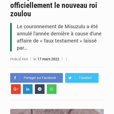
officiellement le nouveau roi
Congo : la Grande foire agricole pour renforcer la souveraineté alimentaire
zoulou
Congo-RDC : Brazzaville et Kinshasa renforcent leur coopération en faveur de la jeunesse
Le couronnement de Misuzulu a été
Le Congo se dote d’un programme national pour valoriser les produits forestiers non ligneux
annulé l'année dernière à cause d'une
affaire de « faux testament » laissé
par…
le:
17 mars 2022
PUBLIÉ PAR
Partager sur Facebook
Tweetez!