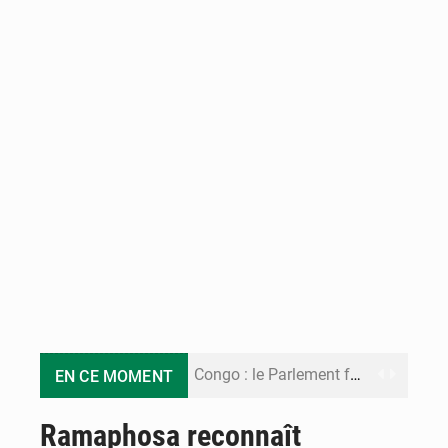
Congo : le Parlement formule 28 recommandations sur le Cadre budgétaire 2027-2029
EN CE MOMENT
Congo : Brazzaville se dote d’un plan d’action pour renforcer sa résilience climatique
Ramaphosa reconnaît