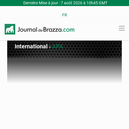
Dernière Mise à jour : 7 août 2026 à 10h45 GMT
FR
International
›
APA