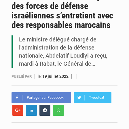
des forces de défense
Congo : la Grande foire agricole pour renforcer la souveraineté alimentaire
israéliennes s’entretient avec
Congo-RDC : Brazzaville et Kinshasa renforcent leur coopération en faveur de la jeunesse
des responsables marocains
Le Congo se dote d’un programme national pour valoriser les produits forestiers non ligneux
Le ministre délégué chargé de
l'administration de la défense
nationale, Abdelatif Loudiyi a reçu,
mardi à Rabat, le Général de…
le:
19 juillet 2022
PUBLIÉ PAR
Partager sur Facebook
Tweetez!