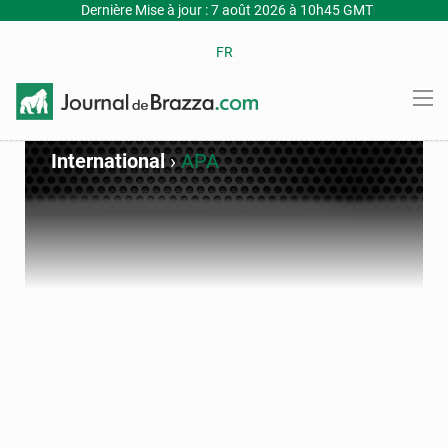
Dernière Mise à jour : 7 août 2026 à 10h45 GMT
FR
International
›
APA