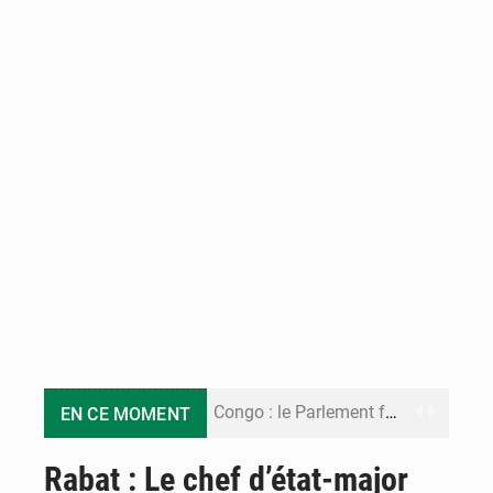
Congo : le Parlement formule 28 recommandations sur le Cadre budgétaire 2027-2029
EN CE MOMENT
Congo : Brazzaville se dote d’un plan d’action pour renforcer sa résilience climatique
Rabat : Le chef d’état-major