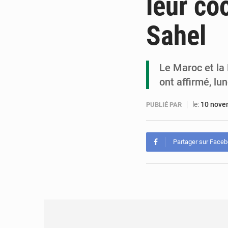
leur coo
Sahel
Le Maroc et la 
ont affirmé, lu
le:
10 nove
PUBLIÉ PAR
Partager sur Face