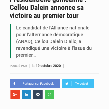
Cellou Dalein annonce sa
Congo : la Grande foire agricole pour renforcer la souveraineté alimentaire
victoire au premier tour
Congo-RDC : Brazzaville et Kinshasa renforcent leur coopération en faveur de la jeunesse
Le candidat de l'Alliance nationale
Le Congo se dote d’un programme national pour valoriser les produits forestiers non ligneux
pour l'alternance démocratique
(ANAD), Cellou Dalein Diallo, a
revendiqué une victoire à l'issue du
premier…
le:
19 octobre 2020
PUBLIÉ PAR
Partager sur Facebook
Tweetez!