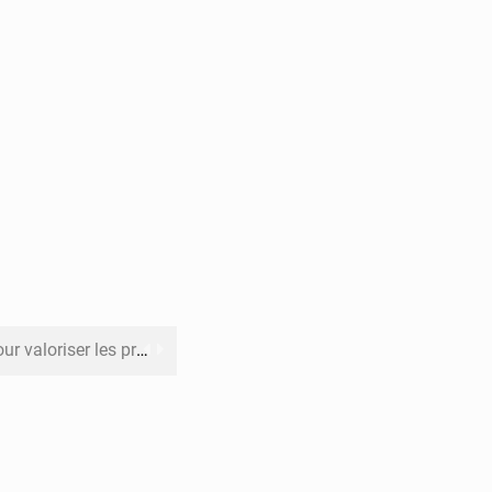
its forestiers non ligneux
rer les investissements
o sa feuille de route