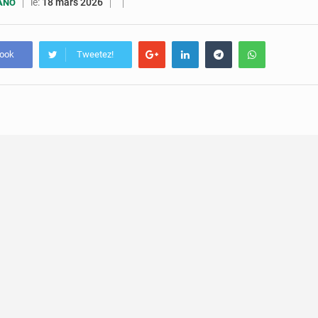
5 août 2026
Assassinat de l’entrepreneur sportif Vally Amisi : le principal sus
le:
18 mars 2026
UANO
5 août 2026
Compétitions africaines : la CAF ferme la porte à l’AC Lé
book
Tweetez!