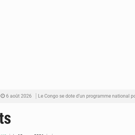
6 août 2026
Le Congo se dote d’un programme national pour valoriser les produ
5 août 2026
Congo-Électricité : la BAD renforce son appui pour accélé
ts
5 août 2026
Cémac : la Commission présente à Denis Sassou N’Guess