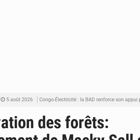
5 août 2026
Congo-Électricité : la BAD renforce son appui pour accélé
5 août 2026
Cémac : la Commission présente à Denis Sassou N’Guess
ation des forêts:
5 août 2026
Assassinat de l’entrepreneur sportif Vally Amisi : le principal sus