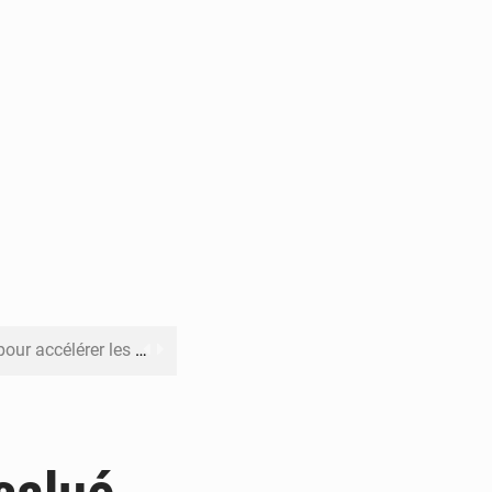
rer les investissements
o sa feuille de route
pect arrêté à Brazzaville