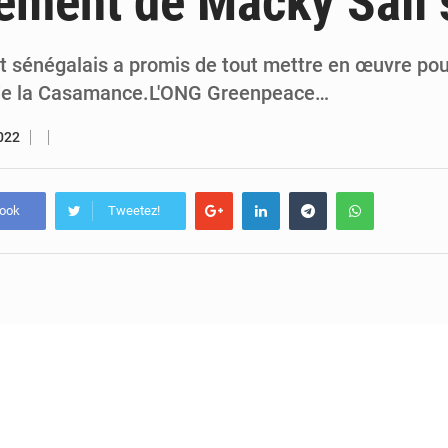
ement de Macky Sall 
5 août 2026
Compétitions africaines : la CAF ferme la porte à l’AC Lé
4 août 2026
Congo : l’UDSN célèbre 393 nouveaux diplômés et mise sur l
at sénégalais a promis de tout mettre en œuvre pour
 de la Casamance.L'ONG Greenpeace…
2022
book
Tweetez!