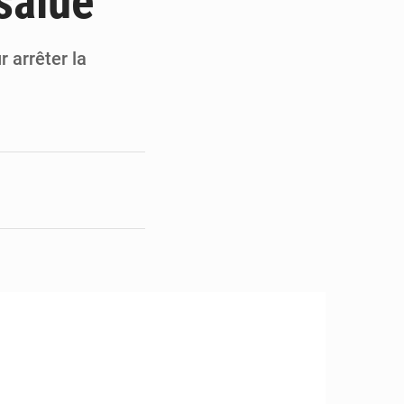
salué
opards et à l’AS Otohô
’excellence académique
 arrêter la