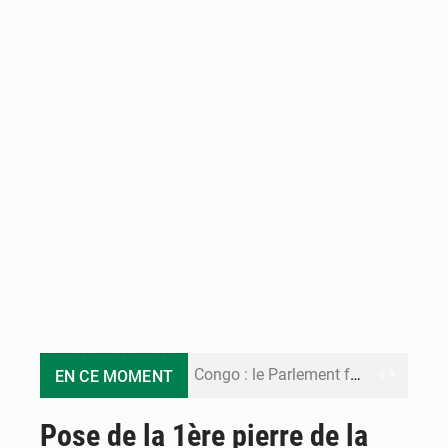
Congo : le Parlement formule 28 recommandations sur le Cadre budgétaire 2027-2029
EN CE MOMENT
Congo : Brazzaville se dote d’un plan d’action pour renforcer sa résilience climatique
Pose de la 1ère pierre de la