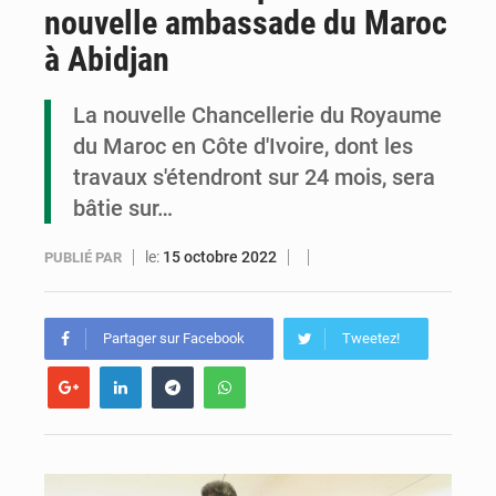
nouvelle ambassade du Maroc
Congo : la Grande foire agricole pour renforcer la souveraineté alimentaire
à Abidjan
Congo-RDC : Brazzaville et Kinshasa renforcent leur coopération en faveur de la jeunesse
La nouvelle Chancellerie du Royaume
Le Congo se dote d’un programme national pour valoriser les produits forestiers non ligneux
du Maroc en Côte d'Ivoire, dont les
travaux s'étendront sur 24 mois, sera
bâtie sur…
le:
15 octobre 2022
PUBLIÉ PAR
Partager sur Facebook
Tweetez!