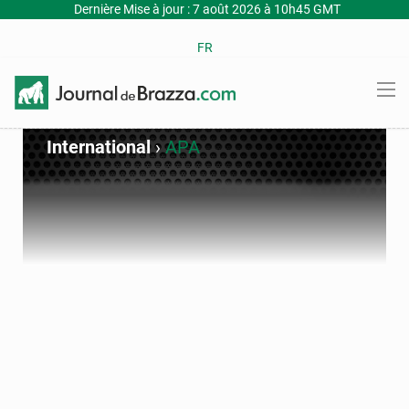
Dernière Mise à jour : 7 août 2026 à 10h45 GMT
FR
International
›
APA