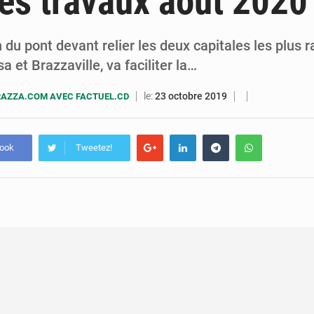
es travaux août 2020
5 août 2026
Assassinat de l’entrepreneur sportif Vally Amisi : le principal sus
5 août 2026
Compétitions africaines : la CAF ferme la porte à l’AC Lé
 du pont devant relier les deux capitales les plus
 et Brazzaville, va faciliter la…
le:
23 octobre 2019
AZZA.COM AVEC FACTUEL.CD
book
Tweetez!