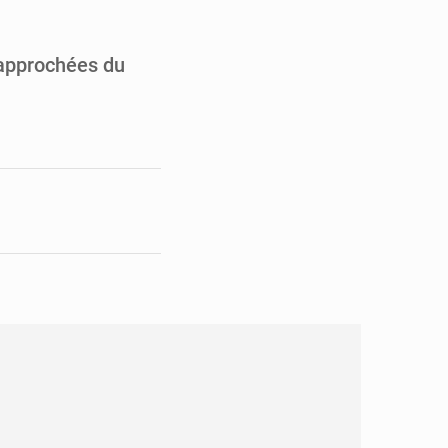
pect arrêté à Brazzaville
opards et à l’AS Otohô
 rapprochées du