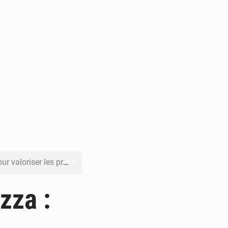
its forestiers non ligneux
rer les investissements
zza :
o sa feuille de route