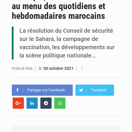
au menu des quotidiens et
Congo : la Grande foire agricole pour renforcer la souveraineté alimentaire
hebdomadaires marocains
Congo-RDC : Brazzaville et Kinshasa renforcent leur coopération en faveur de la jeunesse
La résolution du Conseil de sécurité
Le Congo se dote d’un programme national pour valoriser les produits forestiers non ligneux
sur le Sahara, la campagne de
vaccination, les développements sur
la scène politique nationale…
le:
30 octobre 2021
PUBLIÉ PAR
Partager sur Facebook
Tweetez!