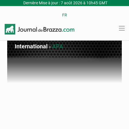
Dernière Mise à jour : 7 août 2026 à 10h45 GMT
FR
International
›
APA