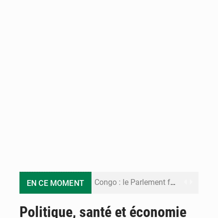
Congo : le Parlement formule 28 recommandations sur le Cadre budgétaire 2027-2029
EN CE MOMENT
Congo : Brazzaville se dote d’un plan d’action pour renforcer sa résilience climatique
Politique, santé et économie