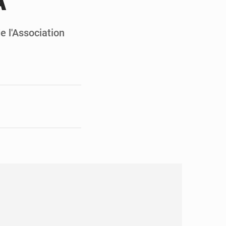
A
opards et à l’AS Otohô
’excellence académique
e l'Association