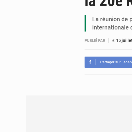
la 20e 
La réunion de p
internationale 
le:
15 juill
PUBLIÉ PAR
Partager sur Face