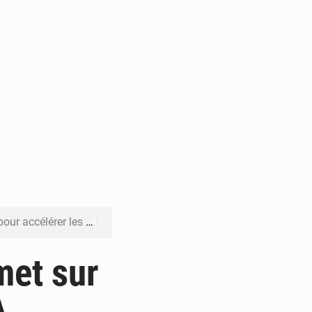
rer les investissements
o sa feuille de route
met sur
pect arrêté à Brazzaville