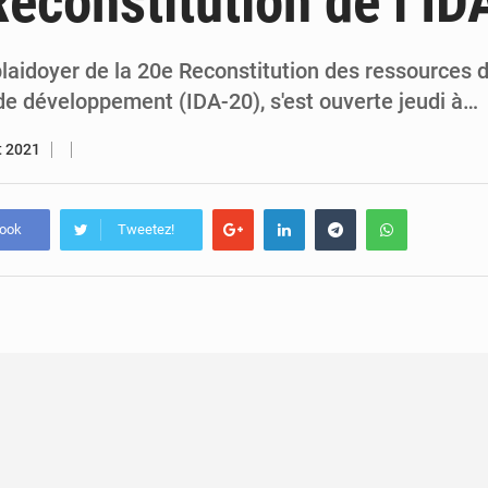
Reconstitution de l’ID
5 août 2026
Compétitions africaines : la CAF ferme la porte à l’AC Lé
4 août 2026
Congo : l’UDSN célèbre 393 nouveaux diplômés et mise sur l
laidoyer de la 20e Reconstitution des ressources d
de développement (IDA-20), s'est ouverte jeudi à…
et 2021
book
Tweetez!