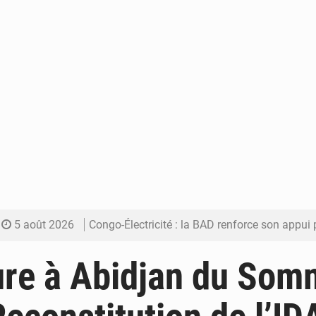
5 août 2026
Congo-Électricité : la BAD renforce son appui pour accélé
5 août 2026
Cémac : la Commission présente à Denis Sassou N’Guess
re à Abidjan du Som
5 août 2026
Assassinat de l’entrepreneur sportif Vally Amisi : le principal sus