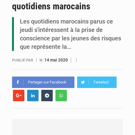
quotidiens marocains
Congo : la Grande foire agricole pour renforcer la souveraineté alimentaire
Congo-RDC : Brazzaville et Kinshasa renforcent leur coopération en faveur de la jeunesse
Les quotidiens marocains parus ce
jeudi s'intéressent à la prise de
Le Congo se dote d’un programme national pour valoriser les produits forestiers non ligneux
conscience par les jeunes des risques
que représente la…
le:
14 mai 2020
PUBLIÉ PAR
Partager sur Facebook
Tweetez!