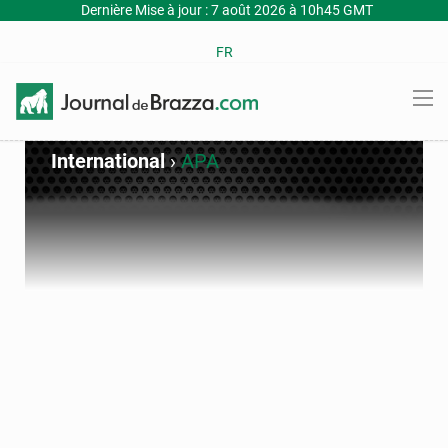
Dernière Mise à jour : 7 août 2026 à 10h45 GMT
FR
International
›
APA