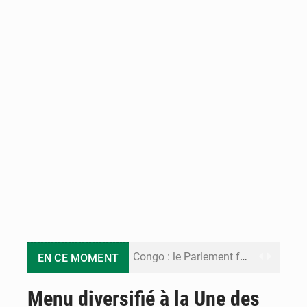
Congo : le Parlement formule 28 recommandations sur le Cadre budgétaire 2027-2029
EN CE MOMENT
Congo : Brazzaville se dote d’un plan d’action pour renforcer sa résilience climatique
Menu diversifié à la Une des