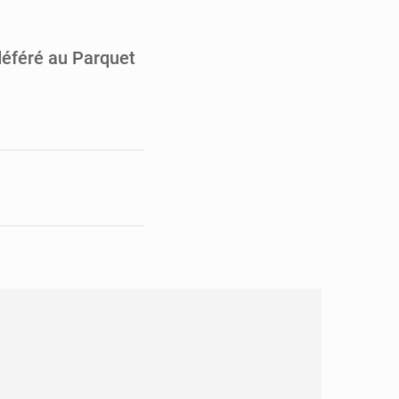
en faveur de la jeunesse
its forestiers non ligneux
 déféré au Parquet