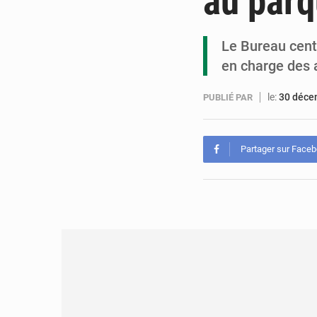
au parq
Le Bureau centr
en charge des 
le:
30 déce
PUBLIÉ PAR
Partager sur Face