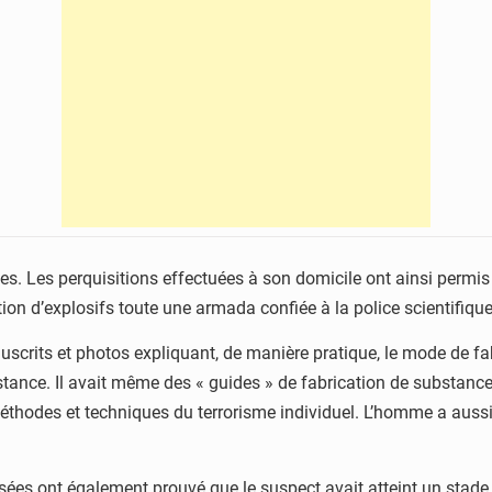
s. Les perquisitions effectuées à son domicile ont ainsi permis d
ion d’explosifs toute une armada confiée à la police scientifique
scrits et photos expliquant, de manière pratique, le mode de fabr
stance. Il avait même des « guides » de fabrication de substanc
 méthodes et techniques du terrorisme individuel. L’homme a auss
isées ont également prouvé que le suspect avait atteint un stade