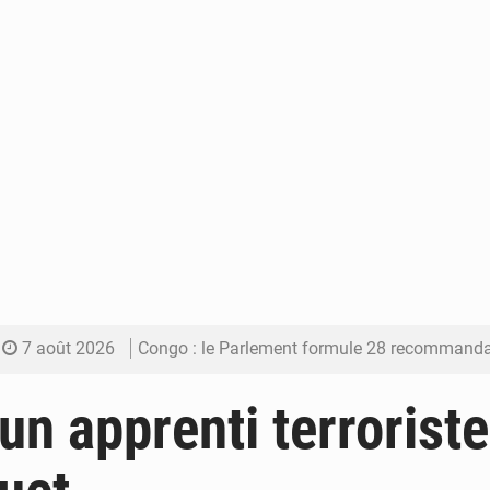
7 août 2026
Congo : le Parlement formule 28 recommandations sur le Cad
7 août 2026
Congo : Brazzaville se dote d’un plan d’action pour renforcer
un apprenti terroriste
7 août 2026
Congo : la Grande foire agricole pour renforcer la sou