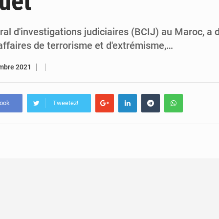
uet
7 août 2026
Congo-RDC : Brazzaville et Kinshasa renforcent leur coopération 
6 août 2026
Le Congo se dote d’un programme national pour valoriser les produ
al d'investigations judiciaires (BCIJ) au Maroc, a
affaires de terrorisme et d'extrémisme,…
mbre 2021
book
Tweetez!