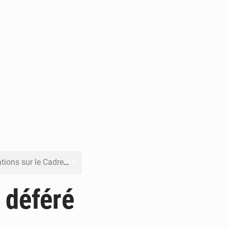
re budgétaire 2027-2029
 sa résilience climatique
 déféré
veraineté alimentaire