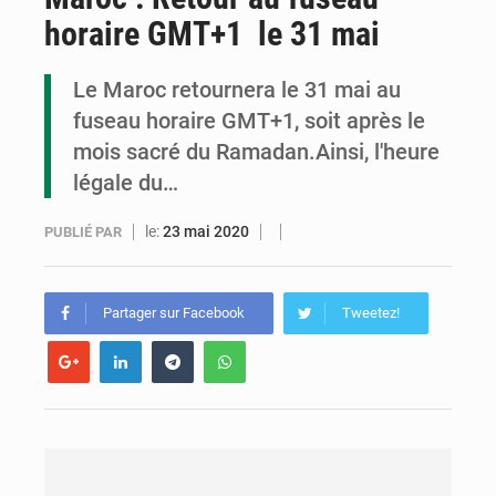
horaire GMT+1 le 31 mai
Cémac : la Commission présente à Denis Sassou N’Guesso sa feuille de route
Assassinat de l’entrepreneur sportif Vally Amisi : le principal suspect arrêté à Brazzaville
Le Maroc retournera le 31 mai au
fuseau horaire GMT+1, soit après le
Compétitions africaines : la CAF ferme la porte à l’AC Léopards et à l’AS Otohô
mois sacré du Ramadan.Ainsi, l'heure
légale du…
le:
23 mai 2020
PUBLIÉ PAR
Partager sur Facebook
Tweetez!