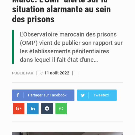
situation alarmante au sein
Cémac : la Commission présente à Denis Sassou N’Guesso sa feuille de route
des prisons
Assassinat de l’entrepreneur sportif Vally Amisi : le principal suspect arrêté à Brazzaville
L'Observatoire marocain des prisons
Compétitions africaines : la CAF ferme la porte à l’AC Léopards et à l’AS Otohô
(OMP) vient de publier son rapport sur
les établissements pénitentiaires
dans lequel il fait état d'une…
le:
11 août 2022
PUBLIÉ PAR
Partager sur Facebook
Tweetez!